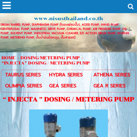
www.nisusthailand.co.th
DRUM/BARREL PUMP, DIAPHRAGM PUMP (ไดอะแฟรมปั๊ม), AODD PUMP, HAND PUMP,
CENTRIFUGAL PUMP, MAGNETIC DRIVE PUMP, CHEMICAL PUMP, AIR PRESSURE PUMP, OIL
PUMP, SOLVENT PUMP, INDUSTRIAL VACUUM CLEANER, EZI ACTION DRUM PUMP, DOSING
PUMP, METERING PUMP, ปั๊มน้ำมันมือหมุน, ปั๊มสารเคมี
HOME
>
DOSING/METERING PUMP
>
“INJECTA” DOSING / METERING PUMP
TAURUS SERIES
HYDRA SERIES
ATHENA SERIES
OLIMPIA SERIES
GEA SERIES
GEA R SERIES
“ INJECTA ” DOSING / METERING PUMP