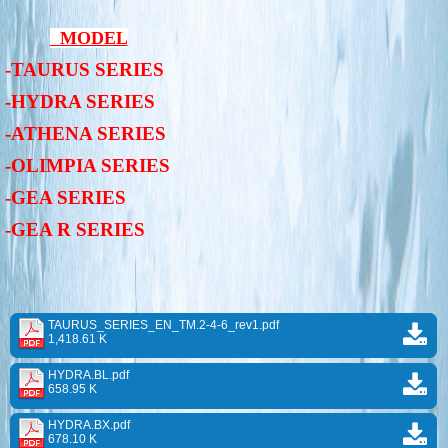
MODEL
-TAURUS SERIES
-HYDRA SERIES
-ATHENA SERIES
-OLIMPIA SERIES
-GEA SERIES
-GEA R SERIES
TAURUS_SERIES_EN_TM.2-4-6_rev1.pdf
1,418.61 K
HYDRA.BL.pdf
658.95 K
HYDRA.BX.pdf
678.10 K