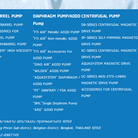
RREL PUMP
DIAPHRAGM PUMP/AODD
CENTRIFUGAL PUMP
Pump
M/BARREL PUMP
DB-SERIES CENTRIFUGAL MAGNETIC
SSORIES FOR
DRIVE PUMP
"FTI AIR" Metallic AODD PUMP
REL PUMP
SP-SERIES SELF-PRIMING MAGNETIC
"FTI AIR" Non-metallic AODD
UM/BARREL PUMP
DRIVE PUMP
PUMP
EM“ HIGH VISCOSITY
KC-SERIES CENTRIFUGAL MAGNETIC
"FTI AIR" Accessories For
P
DRIVE PUMP
AODD PUMP
AQUASYSTEM MAGNETIC DRIVE
“DINO AIR” AODD PUMP
PUMP
“WILDEN” AODD PUMP
UC-SERIES ANSI ETFE-LINING
“AQUASYSTEM“ DIAPHRAGM /
MAGNETIC DRIVE PUMP
AODD PUMP
ACCESSORIES FOR CENTRIFUGAL
“PF” SANITARY / FDA AODD
PUMP
PUMP
“BML”Single Diaphram Pump
“ARO” AODD PUMP
ลองบางพราน เขตบางบอน กรุงเทพมหานคร 10150
g Phran Sub-district, Bangbon District, Bangkok, THAILAND 10150
6-2-8987745