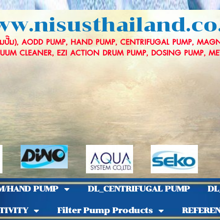
w.nisusthailand.co
ปั๊ม), AODD PUMP, HAND PUMP, CENTRIFUGAL PUMP, MAGNE
UM CLEANER, EZI ACTION DRUM PUMP, DOSING PUMP, METERING
M/HAND PUMP
DL_CENTRIFUGAL PUMP
DL
TIVITY
Filter Pump Products
REFERE