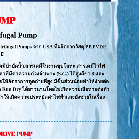
UMP
ifugal Pump
trifugal Pumps จาก USA ที่ผลิตจากวัสดุ PP,PVDF
มี
เคมีบำบัดน้ำ,สารเคมีในงานชุบโลหะ,สารเคมีไวไฟ
ี่มีค่าความถ่วงจำเพาะ (S.G.) ได้สูงถึง 1.8 และ
ห้อัตราการดูดถ่ายที่สูง มีชิ้นส่วนน้อยทำให้ง่ายต่อ
ถ Run Dry ได้ยาวนานโดยไม่เกิดความเสียหายต่อตัว
ทำให้เกิดความประหยัดค่าไฟฟ้าและยังช่วยในเรื่อง
DRIVE PUMP