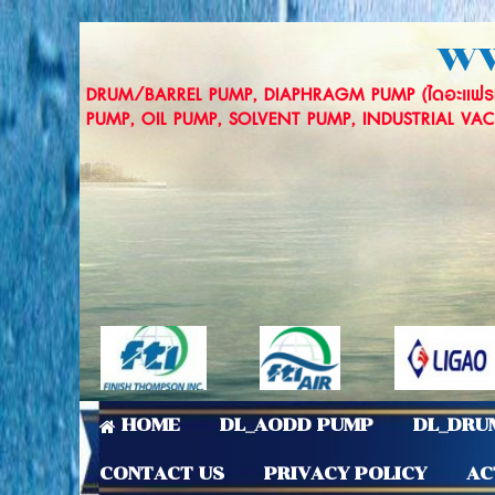
ww
DRUM/BARREL PUMP, DIAPHRAGM PUMP (ไดอะแฟรม
PUMP, OIL PUMP, SOLVENT PUMP, INDUSTRIAL VACU
HOME
DL_AODD PUMP
DL_DRU
CONTACT US
PRIVACY POLICY
AC