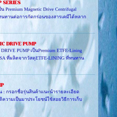
 SERIES
emium Magnetic Drive Centrifugal
S ทนทานต่อการกัดกร่อนของสารเคมีได้หลาก
IC DRIVE PUMP
RIVE PUMP เป็นPremium ETFE-Lining
USA ที่ผลิตจากวัสดุETFE-LINING ที่ทนทาน
MP
รุ่น : กรอกชื่อรุ่นสินค้าแนะนำรายละเอียด
วัติความเป็นมาประโยชน์ใช้สอยวิธีการเก็บ