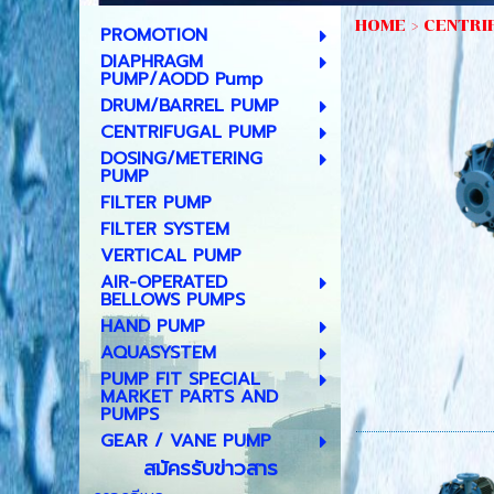
HOME
>
CENTRI
PROMOTION
DIAPHRAGM
PUMP/AODD Pump
DRUM/BARREL PUMP
CENTRIFUGAL PUMP
DOSING/METERING
PUMP
FILTER PUMP
FILTER SYSTEM
VERTICAL PUMP
AIR-OPERATED
BELLOWS PUMPS
HAND PUMP
AQUASYSTEM
PUMP FIT SPECIAL
MARKET PARTS AND
PUMPS
GEAR / VANE PUMP
สมัครรับข่าวสาร