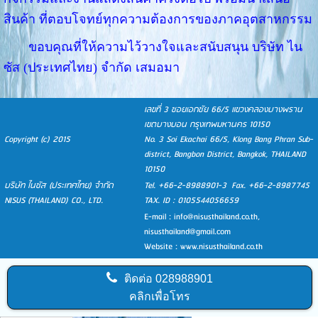
สินค้า ที่ตอบโจทย์ทุกความต้องการของภาคอุตสาหกรรม
ขอบคุณที่ให้ความไว้วางใจและสนับสนุน บริษัท ไน
ซัส (ประเทศไทย) จำกัด เสมอมา
เลขที่ 3 ซอยเอกชัย 66/5 แขวงคลองบางพราน
เขตบางบอน กรุงเทพมหานคร 10150
Copyright (c) 2015
No. 3 Soi Ekachai 66/5, Klong Bang Phran Sub-
district, Bangbon District, Bangkok, THAILAND
10150
บริษัท ไนซัส (ประเทศไทย) จำกัด
Tel. +66-2-8988901-3 Fax. +66-2-8987745
NISUS (THAILAND) CO., LTD.
TAX. ID : 0105544056659
E-mail :
info@nisusthailand.co.th
,
nisusthailand@gmail.com
Website : www.nisusthailand.co.th
ติดต่อ
028988901
คลิกเพื่อโทร