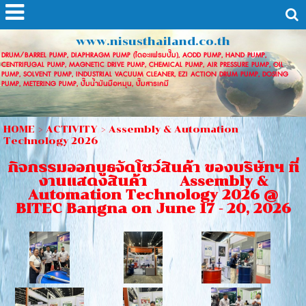
www.nisusthailand.co.th
DRUM/BARREL PUMP, DIAPHRAGM PUMP (ไดอะแฟรมปั๊ม), AODD PUMP, HAND PUMP,
CENTRIFUGAL PUMP, MAGNETIC DRIVE PUMP, CHEMICAL PUMP, AIR PRESSURE PUMP, OIL
PUMP, SOLVENT PUMP, INDUSTRIAL VACUUM CLEANER, EZI ACTION DRUM PUMP, DOSING
PUMP, METERING PUMP, ปั๊มน้ำมันมือหมุน, ปั๊มสารเคมี
HOME
>
ACTIVITY
>
Assembly & Automation
Technology 2026
กิจกรรมออกบูธจัดโชว์สินค้า ของบริษัทฯ ที่
งานแสดงสินค้า Assembly &
Automation Technology 2026 @
BITEC Bangna on June 17 - 20, 2026