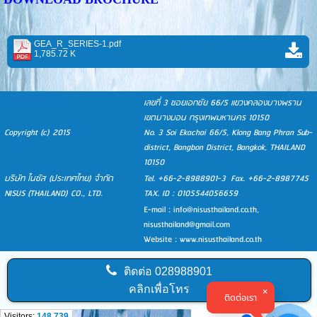
GEA_R_SERIES-1.pdf
1,785.72 K
เลขที่ 3 ซอยเอกชัย 66/5 แขวงคลองบางพราน
เขตบางบอน กรุงเทพมหานคร 10150
Copyright (c) 2015
No. 3 Soi Ekachai 66/5, Klong Bang Phran Sub-
district, Bangbon District, Bangkok, THAILAND
10150
บริษัท ไนซัส (ประเทศไทย) จำกัด
Tel. +66-2-8988901-3 Fax. +66-2-8987745
NISUS (THAILAND) CO., LTD.
TAX. ID : 0105544056659
E-mail :
info@nisusthailand.co.th
,
nisusthailand@gmail.com
Website : www.nisusthailand.co.th
ติดต่อ
028988901
คลิกเพื่อโทร
ติดต่อเรา
Visitors:
148,739