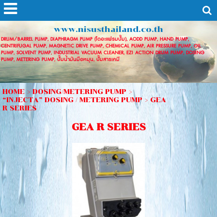
www.nisusthailand.co.th
DRUM/BARREL PUMP, DIAPHRAGM PUMP (ไดอะแฟรมปั๊ม), AODD PUMP, HAND PUMP,
CENTRIFUGAL PUMP, MAGNETIC DRIVE PUMP, CHEMICAL PUMP, AIR PRESSURE PUMP, OIL
PUMP, SOLVENT PUMP, INDUSTRIAL VACUUM CLEANER, EZI ACTION DRUM PUMP, DOSING
PUMP, METERING PUMP, ปั๊มน้ำมันมือหมุน, ปั๊มสารเคมี
HOME
>
DOSING/METERING PUMP
>
“INJECTA” DOSING / METERING PUMP
>
GEA
R SERIES
GEA R SERIES