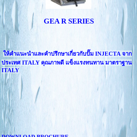
GEA R SERIES
ให้คำแนะนำและคำปรึกษาเกี่ยวกับปั๊ม INJECTA จาก
ประเทศ ITALY คุณภาพดี แข็งแรงทนทาน มาตราฐาน
ITALY
DOWNLOAD BROCHURE