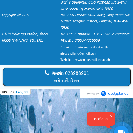
เลขที่ 3 ซอยเอกชัย 66/5 แขวงคลองบางพราน
เขตบางบอน กรุงเทพมหานคร 10150
Copyright (c) 2015
No. 3 Soi Ekachai 66/5, Klong Bang Phran Sub-
district, Bangbon District, Bangkok, THAILAND
10150
บริษัท ไนซัส (ประเทศไทย) จำกัด
Tel. +66-2-8988901-3 Fax. +66-2-8987745
NISUS (THAILAND) CO., LTD.
TAX. ID : 0105544056659
E-mail :
info@nisusthailand.co.th
,
nisusthailand@gmail.com
Website : www.nisusthailand.co.th
ติดต่อ
028988901
คลิกเพื่อโทร
Visitors:
148,901
ติดต่อเรา