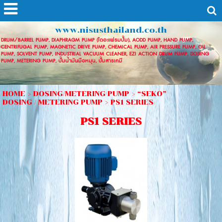
www.nisusthailand.co.th
DRUM/BARREL PUMP, DIAPHRAGM PUMP (ไดอะแฟรมปั๊ม), AODD PUMP, HAND PUMP,
CENTRIFUGAL PUMP, MAGNETIC DRIVE PUMP, CHEMICAL PUMP, AIR PRESSURE PUMP, OIL
PUMP, SOLVENT PUMP, INDUSTRIAL VACUUM CLEANER, EZI ACTION DRUM PUMP, DOSING
PUMP, METERING PUMP, ปั๊มน้ำมันมือหมุน, ปั๊มสารเคมี
HOME
>
DOSING/METERING PUMP
>
“SEKO”
DOSING / METERING PUMP
>
PS1 SERIES
PS1 SERIES